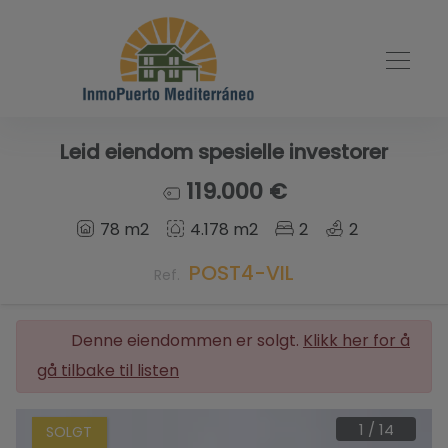
Leid eiendom spesielle investorer
119.000 €
78 m2
4.178 m2
2
2
POST4-VIL
Ref.
Denne eiendommen er solgt.
Klikk her for å
gå tilbake til listen
1
/
14
SOLGT