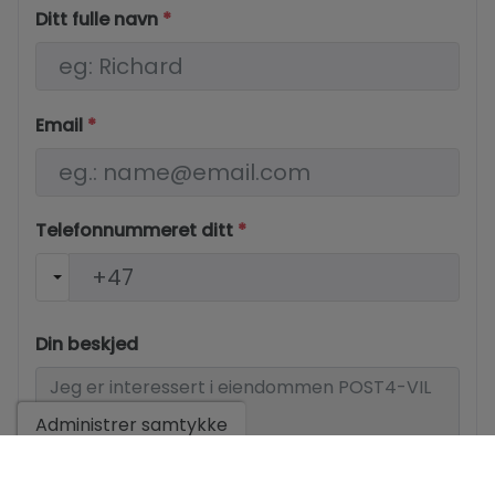
Ditt fulle navn
*
Email
*
Telefonnummeret ditt
*
Din beskjed
Administrer samtykke
Grunnleggende informasjon om personvern basert på