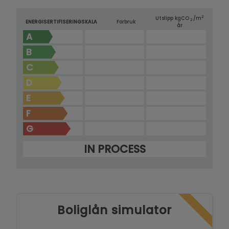
2
Utslipp kg
CO
/m
2
ENERGISERTIFISERINGSKALA
Forbruk
år
A
B
C
D
E
F
G
IN PROCESS
Boliglån simulator