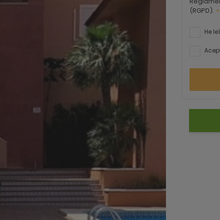
Reglamen
(RGPD).
+
He le
Acept