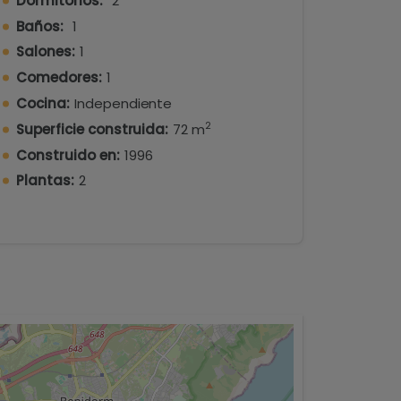
Dormitorios:
2
Baños:
1
Salones:
1
ajardinadas y una piscina comunitaria,
s.
Comedores:
1
Cocina:
Independiente
da en el precio, lo que añade comodidad a
2
Superficie construida:
72 m
Construido en:
1996
ural durante gran parte del día.
Plantas:
2
 cerca del Mediterráneo y de todos los
ar!