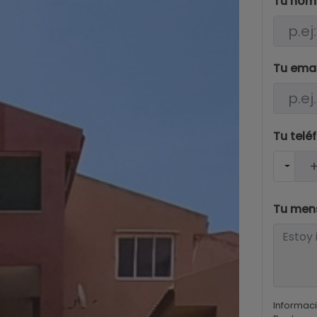
Tu nom
Tu ema
Tu telé
Tu men
Informaci