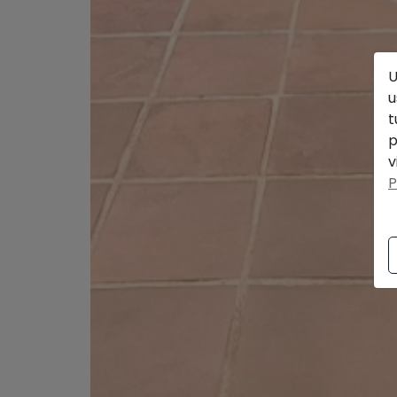
U
u
t
p
v
P