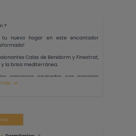
m ?
e tu nuevo hogar en este encantador
reformado!
esionantes Calas de Benidorm y Finestrat,
l y la brisa mediterránea.
os exteriores equipados con armarios
 más
 espacio y el almacenamiento.
na terraza, ofrece vistas despejadas y un
. La cocina, con galería, es funcional y
tros
s comidas. Además, el edificio está bien