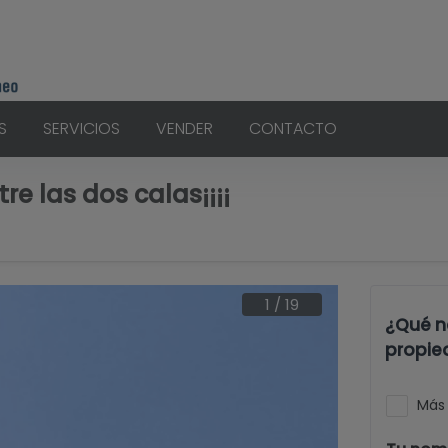
S
SERVICIOS
VENDER
CONTACTO
 las dos calas¡¡¡¡
1
/
19
¿Qué n
propie
Más 