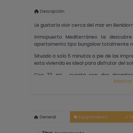
Descripción
Le gustaría vivir cerca del mar en Benidor
Inmopuerto Mediterráneo te descubr
apartamento tipo bungalow totalmente 
Situado a solo 5 minutos a pie de las impr
esta vivienda es ideal para disfrutar del so
Con 72 m² , cuenta con dos dormitori
Mostrar
empotrados, perfectos para maximizar el
El amplio salón, que se ha ampliado con u
ambiente luminoso que invita a relajarse
General
Equipamiento
O
práctica, ideal para preparar deliciosa
conservado .