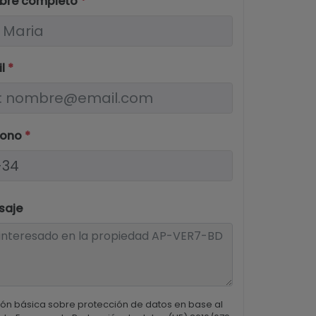
bre completo
*
il
*
fono
*
saje
ón básica sobre protección de datos en base al