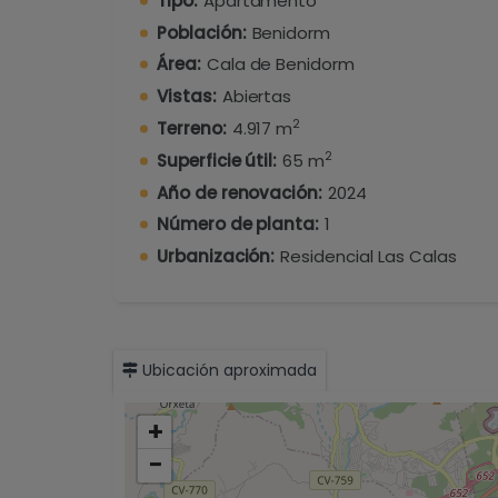
Tipo:
Apartamento
Población:
Benidorm
Área:
Cala de Benidorm
El complejo residencial incluye zonas 
perfecta para disfrutar de los días soleado
Vistas:
Abiertas
2
Terreno:
4.917 m
La plaza de parking numerada está inclui
2
Superficie útil:
65 m
tu día a día.
Año de renovación:
2024
La orientación sur-oeste garantiza luz nat
Número de planta:
1
No dejes pasar la oportunidad de vivir
Urbanización:
Residencial Las Calas
servicios que necesitas.
¡Ven a verlo y enamórate de tu nuevo hog
Ubicación aproximada
+
−