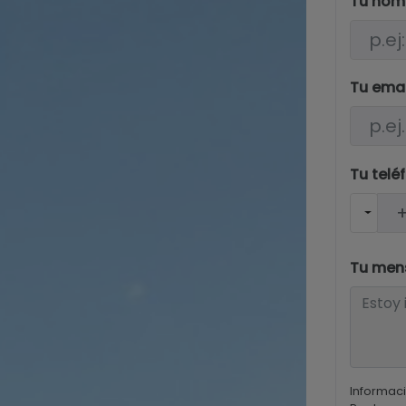
Tu nom
Tu ema
Tu telé
Tu men
Informaci