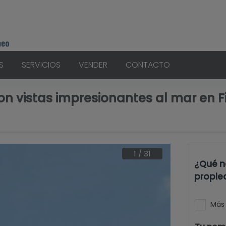
S
SERVICIOS
VENDER
CONTACTO
n vistas impresionantes al mar en Fin
1
/
31
¿Qué n
propie
Más 