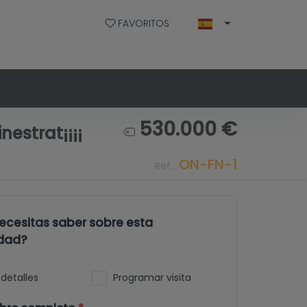
FAVORITOS
530.000 €
estrat¡¡¡¡
ON-FN-1
Ref.
ecesitas saber sobre esta
dad?
detalles
Programar visita