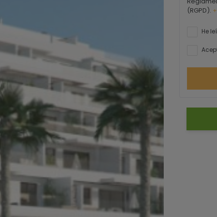
Reglamen
(RGPD).
+
He le
Acept