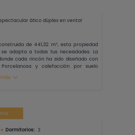
espectacular ático dúplex en venta!
construida de 441,32 m², esta propiedad
e se adapta a todas tus necesidades. La
 donde cada rincón ha sido diseñado con
 Porcelanosa y calefacción por suelo
etamente equipada con electrodomésticos
 más
 amante de la gastronomía.
razas y patios, que suman un total de 187,30
tus amigos mientras contemplas las vistas
tros
l sótano privado de 96,35 m² es perfecto
o una oficina. Este ático también cuenta
Dormitorios:
3
o el espacio ideal para familias o grupos