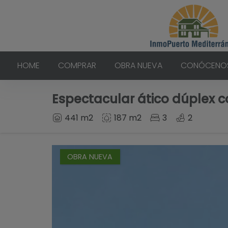
HOME
COMPRAR
OBRA NUEVA
CONÓCENO
Espectacular ático dúplex co
441 m2
187 m2
3
2
OBRA NUEVA