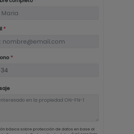
bre completo
*
il
*
fono
*
saje
ón básica sobre protección de datos en base al