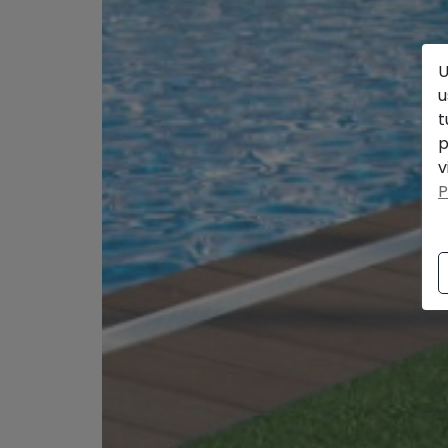
U
u
t
p
v
P