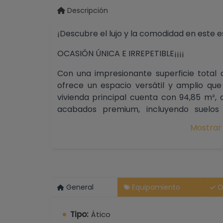
Descripción
¡Descubre el lujo y la comodidad en este 
OCASIÓN ÚNICA E IRREPETIBLE¡¡¡¡
Con una impresionante superficie total 
ofrece un espacio versátil y amplio qu
vivienda principal cuenta con 94,85 m²,
acabados premium, incluyendo suelos
radiante en los baños. La cocina, compl
Mostrar
de alta gama, es un sueño para cualquier
Disfruta de la vida al aire libre en las ter
m², ideales para relajarte o entretener a 
General
Equipamiento
O
abiertas al mar y la montaña. Además, e
para crear un gimnasio, un cine en casa 
Tipo:
Ático
con 2 o 3 dormitorios y 2 baños, brindand